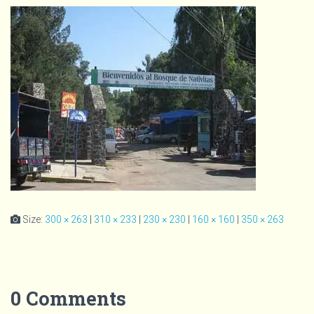
Size:
300 × 263
|
310 × 233
|
230 × 230
|
160 × 160
|
350 × 263
0 Comments