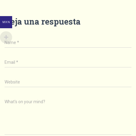
Deja una respuesta
MXN
Name
*
Email
*
Website
What's on your mind?