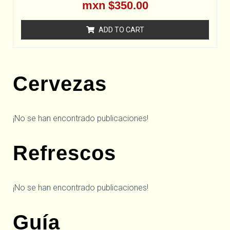
R
mxn $
350.00
a
t
e
ADD TO CART
d
0
o
u
t
o
f
Cervezas
5
¡No se han encontrado publicaciones!
Refrescos
¡No se han encontrado publicaciones!
Guía