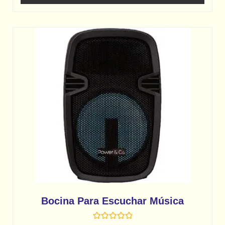
0
o
u
t
o
f
5
Bocina Para Escuchar Música