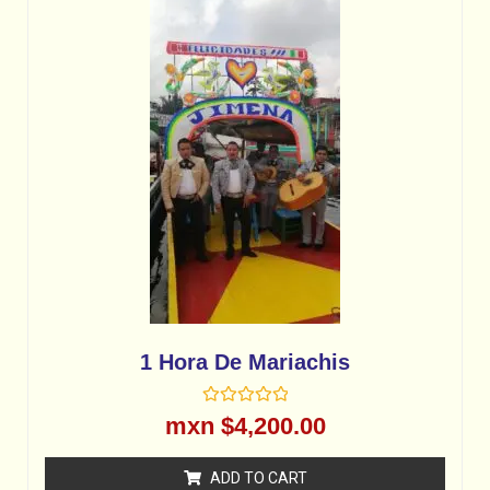
1 Hora De Mariachis
R
mxn $
4,200.00
a
t
e
ADD TO CART
d