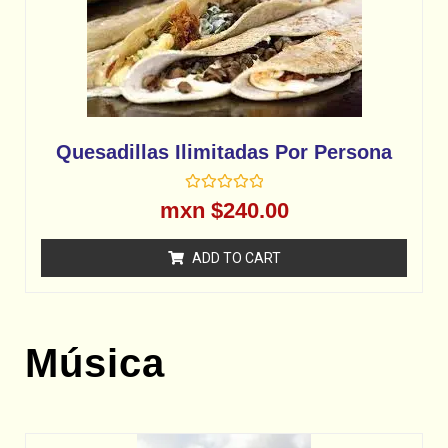
Quesadillas Ilimitadas Por Persona
R
mxn $
240.00
a
t
e
ADD TO CART
d
0
o
u
t
o
f
Música
5