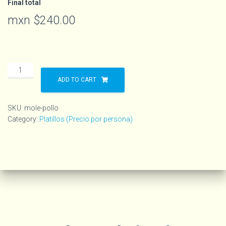
Final total
mxn $
240.00
ADD TO CART
SKU:
mole-pollo
Category:
Platillos (Precio por persona)