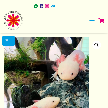
TOGGLE NA
Home
/
Tours
/ Tour Ajolote
SALE!