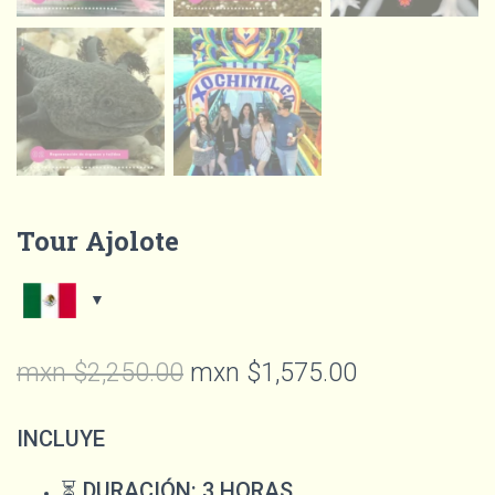
Tour Ajolote
mxn $
2,250.00
mxn $
1,575.00
INCLUYE
⁠⏳
DURACI
Ó
N: 3 HORAS