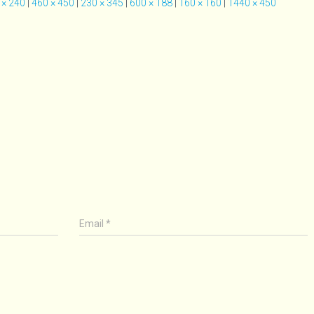
 × 240
|
460 × 450
|
230 × 345
|
600 × 188
|
160 × 160
|
1440 × 450
Email
*