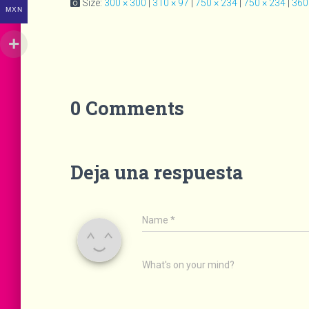
Size:
300 × 300
|
310 × 97
|
750 × 234
|
750 × 234
|
360
MXN
0 Comments
Deja una respuesta
Name
*
What's on your mind?