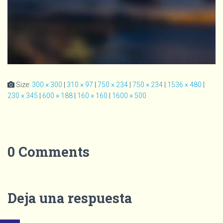
Size:
300 × 300
|
310 × 97
|
750 × 234
|
750 × 234
|
1536 × 480
|
230 × 345
|
600 × 188
|
160 × 160
|
1600 × 500
0 Comments
Deja una respuesta