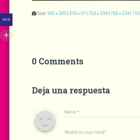
Size:
300 × 300
|
310 × 97
|
750 × 234
|
750 × 234
|
153
MXN
0 Comments
Deja una respuesta
Name
*
What's on your mind?