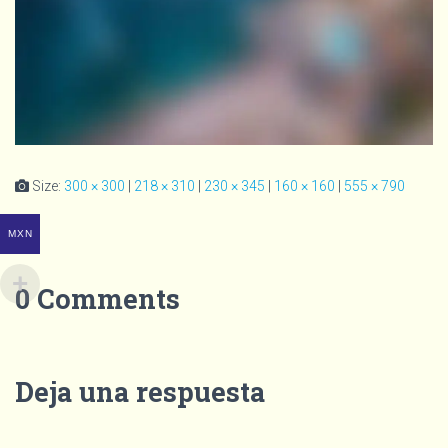
Size:
300 × 300
|
218 × 310
|
230 × 345
|
160 × 160
|
555 × 790
MXN
0 Comments
Deja una respuesta