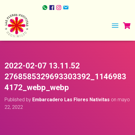
TOGGLE NA
2022-02-07 13.11.52
2768585329693303392_1146983
4172_webp_webp
Published by
Embarcadero Las Flores Nativitas
on
mayo
22, 2022