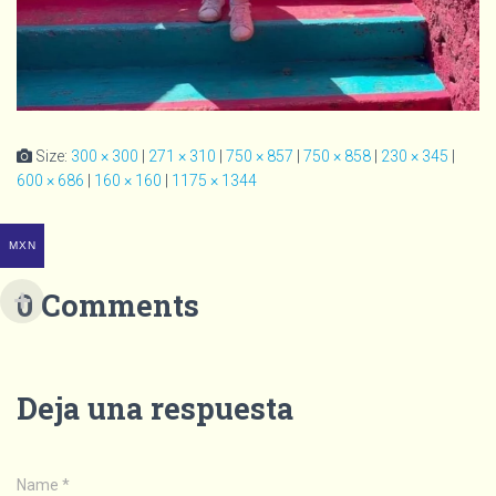
Size:
300 × 300
|
271 × 310
|
750 × 857
|
750 × 858
|
230 × 345
|
600 × 686
|
160 × 160
|
1175 × 1344
MXN
0 Comments
Deja una respuesta
Name
*