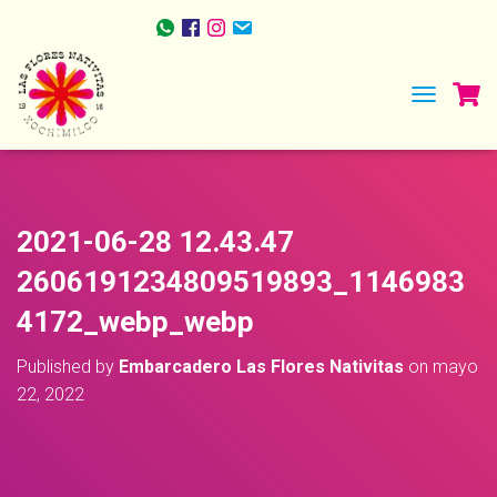
TOGGLE NA
2021-06-28 12.43.47
2606191234809519893_1146983
4172_webp_webp
Published by
Embarcadero Las Flores Nativitas
on
mayo
22, 2022