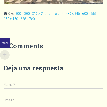
Size:
300 × 300
|
310 × 292
|
750 × 706
|
230 × 345
|
600 × 565
|
160 × 160
|
828 × 780
0 Comments
MXN
Deja una respuesta
Name
*
Email
*