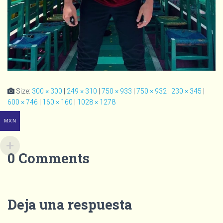
Size:
300 × 300
|
249 × 310
|
750 × 933
|
750 × 932
|
230 × 345
|
600 × 746
|
160 × 160
|
1028 × 1278
MXN
0 Comments
Deja una respuesta