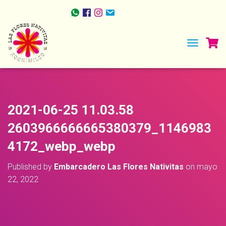
TOGGLE NA
2021-06-25 11.03.58
2603966666665380379_1146983
4172_webp_webp
Published by
Embarcadero Las Flores Nativitas
on
mayo
22, 2022