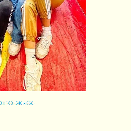
0 × 160
|
640 × 666