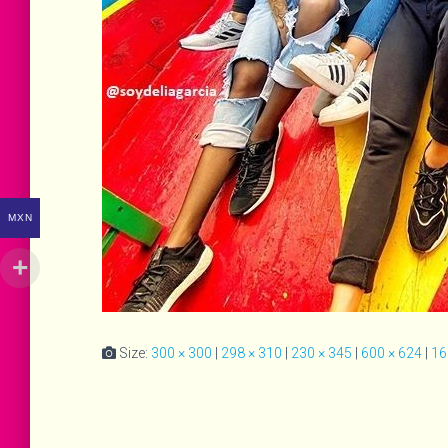
MXN
Size:
300 × 300
|
298 × 310
|
230 × 345
|
600 × 624
|
16