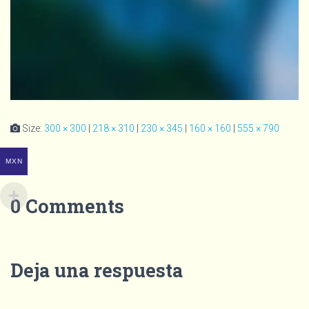
Size:
300 × 300
|
218 × 310
|
230 × 345
|
160 × 160
|
555 × 790
MXN
0 Comments
Deja una respuesta