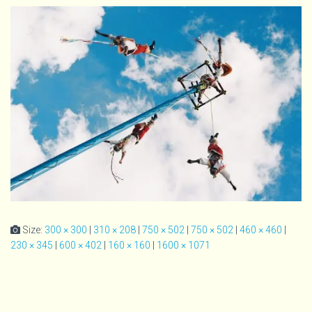
Size:
300 × 300
|
310 × 208
|
750 × 502
|
750 × 502
|
460 × 460
|
230 × 345
|
600 × 402
|
160 × 160
|
1600 × 1071