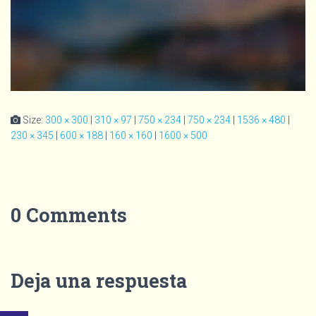
Size:
300 × 300
|
310 × 97
|
750 × 234
|
750 × 234
|
1536 × 480
|
230 × 345
|
600 × 188
|
160 × 160
|
1600 × 500
0 Comments
Deja una respuesta